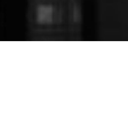
#2画面でくらべる
政党等を2つ選んでください
都議会自民党
都民ファーストの会
都議会公明党
日本共産党東京都委員会
立憲民主党東京都総支部連合会
ミライ会議
自由を守る会
東京維新の会