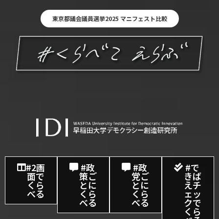
内
容
東京都議会議員選挙2025 マニフェスト比較
を
ス
キ
ッ
プ
#2画
#政
#政
#で
面で
策ご
党ご
きば
くら
とに
とに
えチ
べる
くら
くら
ェッ
べる
べる
クで
くら