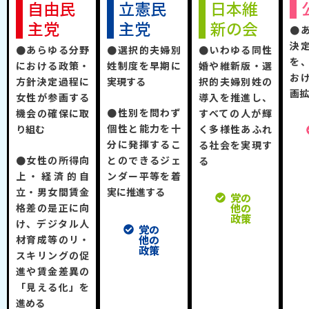
自由民
立憲民
日本維
主党
主党
新の会
●
決
●あらゆる分野
●選択的夫婦別
●いわゆる同性
を
における政策・
姓制度を早期に
婚や維新版・選
お
方針決定過程に
実現する
択的夫婦別姓の
画
女性が参画する
導入を推進し、
●性別を問わず
機会の確保に取
すべての人が輝
個性と能力を十
り組む
く多様性あふれ
分に発揮するこ
る社会を実現す
●女性の所得向
とのできるジェ
る
上・経済的自
ンダー平等を着
立・男女間賃金
実に推進する
党の
格差の是正に向
他の
政策
け、デジタル人
党の
他の
材育成等のリ・
政策
スキリングの促
進や賃金差異の
「見える化」を
進める