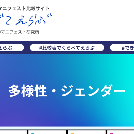
えらぶ
#比較表でくらべてえらぶ
#で
多様性・ジェンダー