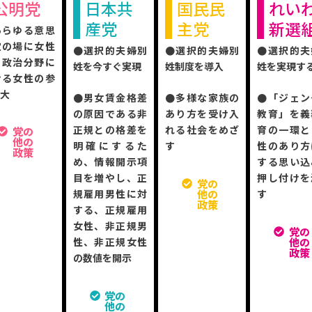
公明党
日本共
国民民
れい
産党
主党
新選
あらゆる意思
定の場に女性
●選択的夫婦別
●選択的夫婦別
●選択的夫
、政治分野に
姓を今すぐ実現
姓制度を導入
姓を実現す
ける女性の参
拡大
●男女賃金格差
●多様な家族の
●「ジェン
の原因である非
あり方を受け入
教育」を義
正規との格差を
れる社会をめざ
育の一環と
党の
他の
明確にするた
す
性のあり方
政策
め、情報開示項
する思い込
目を増やし、正
押し付けを
党の
他の
規雇用男性に対
す
政策
する、正規雇用
女性、非正規男
党の
他の
性、非正規女性
政策
の数値を開示
党の
他の